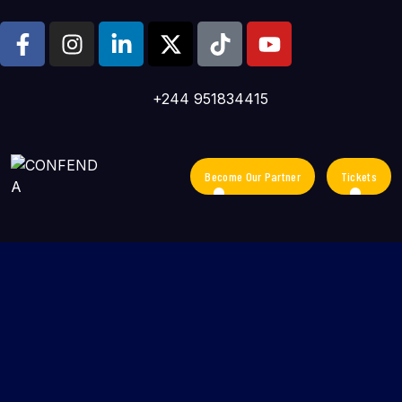
+244 951834415
Become Our Partner
Tickets